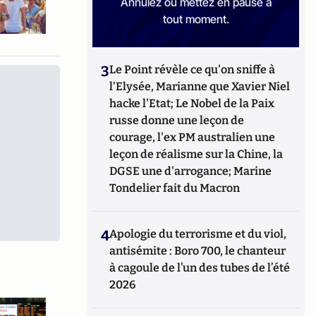
Annulez ou mettez en pause à
tout moment.
3
Le Point révèle ce qu'on sniffe à
l'Elysée, Marianne que Xavier Niel
hacke l'Etat; Le Nobel de la Paix
russe donne une leçon de
courage, l'ex PM australien une
leçon de réalisme sur la Chine, la
DGSE une d'arrogance; Marine
Tondelier fait du Macron
4
Apologie du terrorisme et du viol,
antisémite : Boro 700, le chanteur
à cagoule de l’un des tubes de l’été
2026