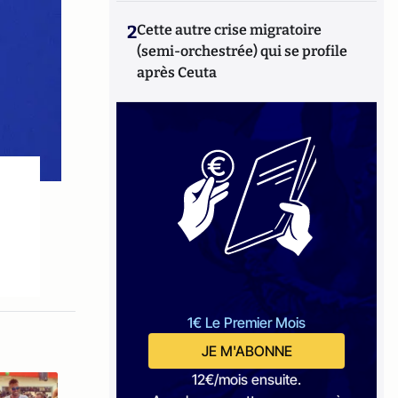
2
Cette autre crise migratoire
(semi-orchestrée) qui se profile
après Ceuta
1€ Le Premier Mois
JE M'ABONNE
12€/mois ensuite.