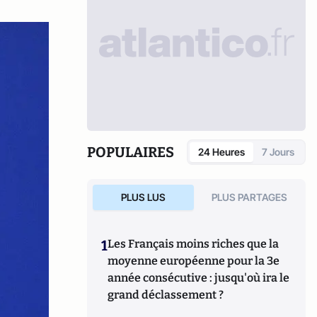
POPULAIRES
24 Heures
7 Jours
PLUS LUS
PLUS PARTAGES
1
Les Français moins riches que la
moyenne européenne pour la 3e
année consécutive : jusqu'où ira le
grand déclassement ?