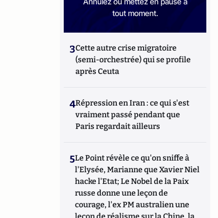
Annulez ou mettez en pause à
tout moment.
3
Cette autre crise migratoire
(semi-orchestrée) qui se profile
après Ceuta
4
Répression en Iran : ce qui s'est
vraiment passé pendant que
Paris regardait ailleurs
5
Le Point révèle ce qu'on sniffe à
l'Elysée, Marianne que Xavier Niel
hacke l'Etat; Le Nobel de la Paix
russe donne une leçon de
courage, l'ex PM australien une
leçon de réalisme sur la Chine, la