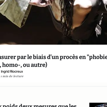
surer par le biais d’un procès en "phobi
, homo-, ou autre)
Ingrid Riocreux
1 min de lecture
x poids deux mesures que les