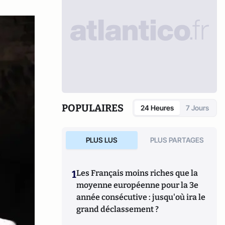
POPULAIRES
24 Heures
7 Jours
PLUS LUS
PLUS PARTAGES
1
Les Français moins riches que la
moyenne européenne pour la 3e
année consécutive : jusqu'où ira le
grand déclassement ?