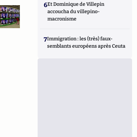
6
Et Dominique de Villepin
accoucha du villepino-
macronisme
7
Immigration : les (très) faux-
semblants européens après Ceuta