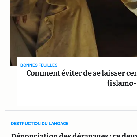
BONNES FEUILLES
Comment éviter de se laisser cen
(islamo-
DESTRUCTION DU LANGAGE
Dénonciation des dérapages : ce deu