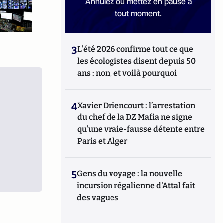
Annulez ou mettez en pause à
tout moment.
3
L’été 2026 confirme tout ce que
les écologistes disent depuis 50
ans : non, et voilà pourquoi
4
Xavier Driencourt : l’arrestation
du chef de la DZ Mafia ne signe
qu’une vraie-fausse détente entre
Paris et Alger
5
Gens du voyage : la nouvelle
incursion régalienne d'Attal fait
des vagues