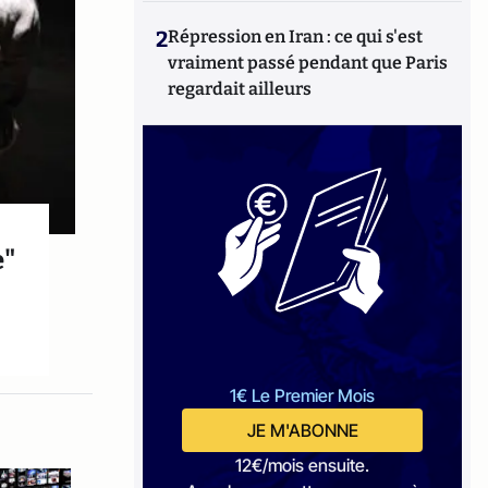
2
Répression en Iran : ce qui s'est
vraiment passé pendant que Paris
regardait ailleurs
e"
1€ Le Premier Mois
JE M'ABONNE
12€/mois ensuite.