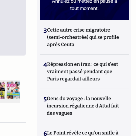
Annulez ou mettez en pause à
tout moment.
3
Cette autre crise migratoire
(semi-orchestrée) qui se profile
après Ceuta
4
Répression en Iran : ce qui s'est
vraiment passé pendant que
Paris regardait ailleurs
5
Gens du voyage : la nouvelle
incursion régalienne d'Attal fait
des vagues
6
Le Point révèle ce qu'on sniffe à