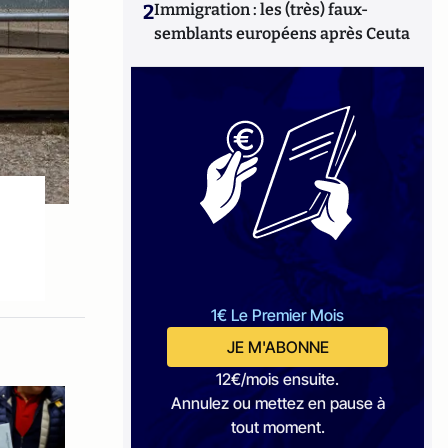
2
Immigration : les (très) faux-
semblants européens après Ceuta
1€ Le Premier Mois
JE M'ABONNE
12€/mois ensuite.
Annulez ou mettez en pause à
tout moment.