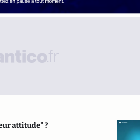
ttez en pause à tout moment.
eur attitude" ?