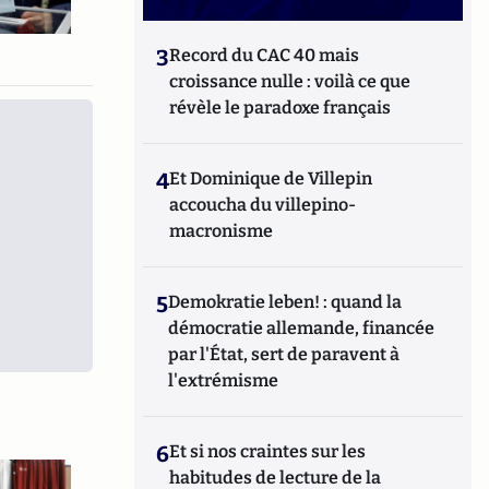
3
Record du CAC 40 mais
croissance nulle : voilà ce que
révèle le paradoxe français
4
Et Dominique de Villepin
accoucha du villepino-
macronisme
5
Demokratie leben! : quand la
démocratie allemande, financée
par l'État, sert de paravent à
l'extrémisme
6
Et si nos craintes sur les
habitudes de lecture de la