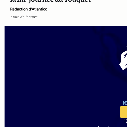
Rédaction d'Atlantico
1 min de lecture
1€
1