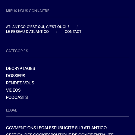
MIEUX NOUS CONNAITRE
ATLANTICO C'EST QUI, C'EST QUOI ?
/
LE RESEAU D'ATLANTICO
/
CONTACT
CATEGORIES
DECRYPTAGES
DOSSIERS
RENDEZ-VOUS
VIDEOS
PODCASTS
LEGAL
CGV
MENTIONS LEGALES
PUBLICITE SUR ATLANTICO
GESTION DES COOKIES
POLITIQUE DE CONFIDENTIALITE