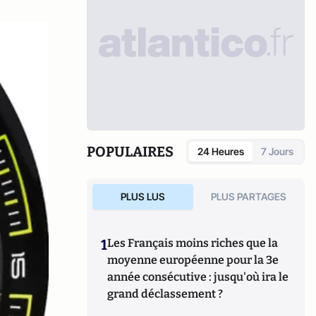
POPULAIRES
24 Heures
7 Jours
PLUS LUS
PLUS PARTAGES
1
Les Français moins riches que la
moyenne européenne pour la 3e
année consécutive : jusqu'où ira le
grand déclassement ?