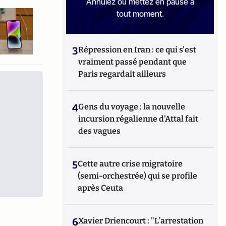
Annulez ou mettez en pause à
tout moment.
3
Répression en Iran : ce qui s'est
vraiment passé pendant que
Paris regardait ailleurs
4
Gens du voyage : la nouvelle
incursion régalienne d'Attal fait
des vagues
5
Cette autre crise migratoire
(semi-orchestrée) qui se profile
après Ceuta
6
Xavier Driencourt : "L’arrestation