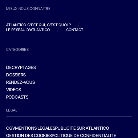
MIEUX NOUS CONNAITRE
ATLANTICO C'EST QUI, C'EST QUOI ?
/
LE RESEAU D'ATLANTICO
/
CONTACT
CATEGORIES
DECRYPTAGES
DOSSIERS
RENDEZ-VOUS
VIDEOS
PODCASTS
LEGAL
CGV
MENTIONS LEGALES
PUBLICITE SUR ATLANTICO
GESTION DES COOKIES
POLITIQUE DE CONFIDENTIALITE