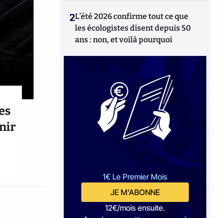
2
L’été 2026 confirme tout ce que
les écologistes disent depuis 50
ans : non, et voilà pourquoi
es
nir
1€ Le Premier Mois
JE M'ABONNE
12€/mois ensuite.