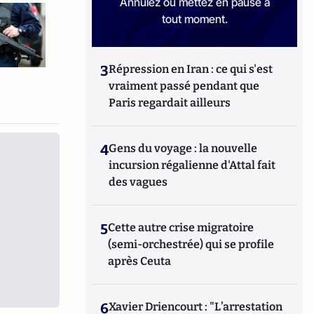
Annulez ou mettez en pause à
tout moment.
3
Répression en Iran : ce qui s'est
vraiment passé pendant que
Paris regardait ailleurs
4
Gens du voyage : la nouvelle
incursion régalienne d'Attal fait
des vagues
5
Cette autre crise migratoire
(semi-orchestrée) qui se profile
après Ceuta
6
Xavier Driencourt : "L’arrestation