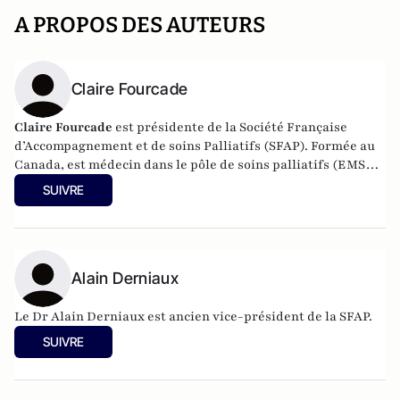
A PROPOS DES AUTEURS
Claire Fourcade
Claire Fourcade
est présidente de la Société Française
d’Accompagnement et de soins Palliatifs (SFAP). Formée au
Canada, est médecin dans le pôle de soins palliatifs (EMSP +
service de SP + HDJ) de la Polyclinique Le Languedoc à
SUIVRE
Narbonne depuis 20 ans.
Alain Derniaux
Le Dr Alain Derniaux est ancien vice-président de la SFAP.
SUIVRE