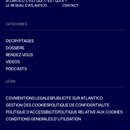
ATLANTICO C'EST QUI, C'EST QUOI ?
/
LE RESEAU D'ATLANTICO
/
CONTACT
CATEGORIES
DECRYPTAGES
DOSSIERS
RENDEZ-VOUS
VIDEOS
PODCASTS
LEGAL
CGV
MENTIONS LEGALES
PUBLICITE SUR ATLANTICO
GESTION DES COOKIES
POLITIQUE DE CONFIDENTIALITE
POLITIQUE D’ACCESSIBILITE
POLITIQUE RELATIVE AUX COOKIES
CONDITIONS GENERALES D’UTILISATION