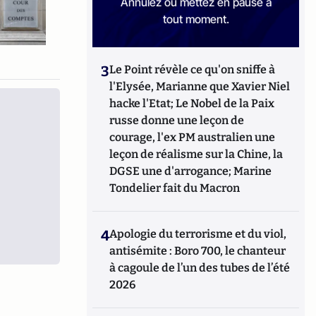
Annulez ou mettez en pause à
tout moment.
3
Le Point révèle ce qu'on sniffe à
l'Elysée, Marianne que Xavier Niel
hacke l'Etat; Le Nobel de la Paix
russe donne une leçon de
courage, l'ex PM australien une
leçon de réalisme sur la Chine, la
DGSE une d'arrogance; Marine
Tondelier fait du Macron
4
Apologie du terrorisme et du viol,
antisémite : Boro 700, le chanteur
à cagoule de l’un des tubes de l’été
2026