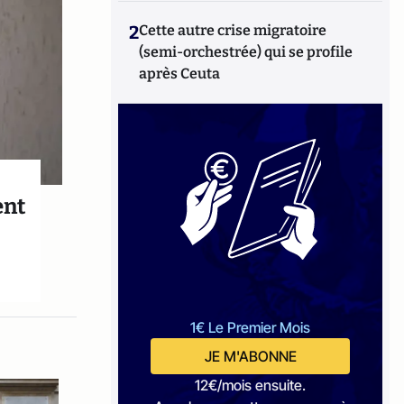
2
Cette autre crise migratoire
(semi-orchestrée) qui se profile
après Ceuta
ent
1€ Le Premier Mois
JE M'ABONNE
12€/mois ensuite.