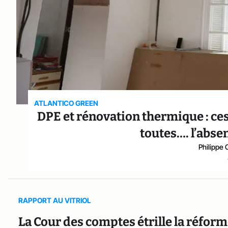
ATLANTICO GREEN
DPE et rénovation thermique : ce
toutes…. l’abse
Philippe 
RAPPORT AU VITRIOL
La Cour des comptes étrille la réfor