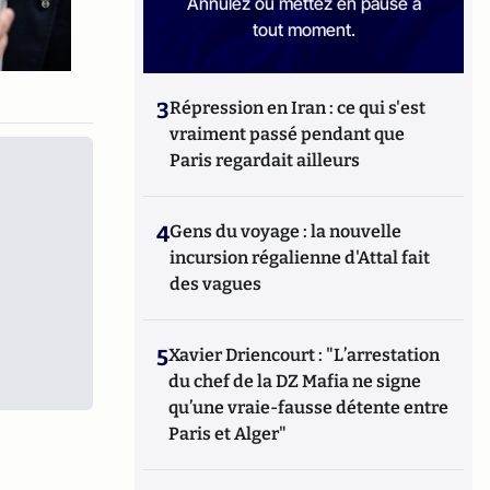
Annulez ou mettez en pause à
tout moment.
3
Répression en Iran : ce qui s'est
vraiment passé pendant que
Paris regardait ailleurs
4
Gens du voyage : la nouvelle
incursion régalienne d'Attal fait
des vagues
5
Xavier Driencourt : "L’arrestation
du chef de la DZ Mafia ne signe
qu’une vraie-fausse détente entre
Paris et Alger"