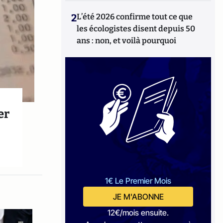
2
L’été 2026 confirme tout ce que
les écologistes disent depuis 50
ans : non, et voilà pourquoi
er
1€ Le Premier Mois
JE M'ABONNE
12€/mois ensuite.