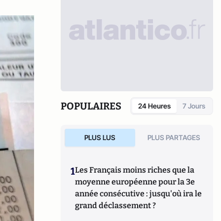
POPULAIRES
24 Heures
7 Jours
PLUS LUS
PLUS PARTAGES
1
Les Français moins riches que la
moyenne européenne pour la 3e
année consécutive : jusqu'où ira le
grand déclassement ?