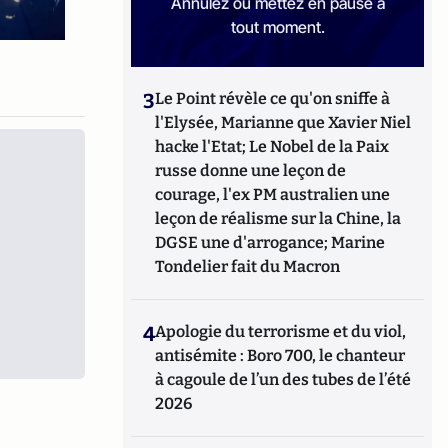
Annulez ou mettez en pause à
tout moment.
3
Le Point révèle ce qu'on sniffe à
l'Elysée, Marianne que Xavier Niel
hacke l'Etat; Le Nobel de la Paix
russe donne une leçon de
courage, l'ex PM australien une
leçon de réalisme sur la Chine, la
DGSE une d'arrogance; Marine
Tondelier fait du Macron
4
Apologie du terrorisme et du viol,
antisémite : Boro 700, le chanteur
à cagoule de l’un des tubes de l’été
2026