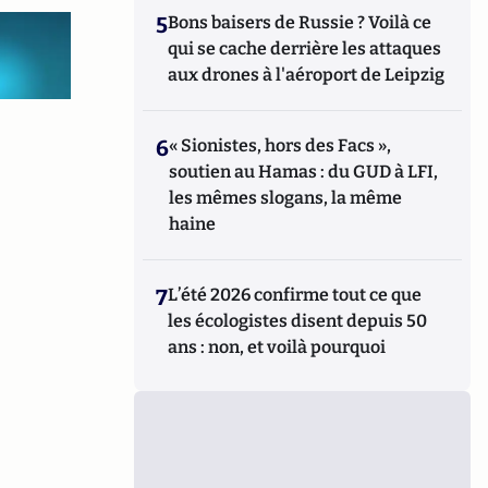
5
Bons baisers de Russie ? Voilà ce
qui se cache derrière les attaques
aux drones à l'aéroport de Leipzig
6
« Sionistes, hors des Facs »,
soutien au Hamas : du GUD à LFI,
les mêmes slogans, la même
haine
7
L’été 2026 confirme tout ce que
les écologistes disent depuis 50
ans : non, et voilà pourquoi