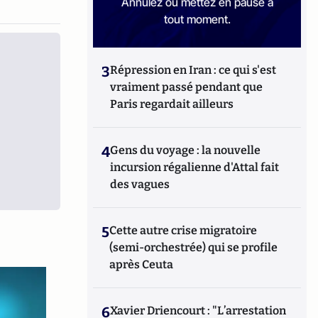
Annulez ou mettez en pause à
tout moment.
3
Répression en Iran : ce qui s'est
vraiment passé pendant que
Paris regardait ailleurs
4
Gens du voyage : la nouvelle
incursion régalienne d'Attal fait
des vagues
5
Cette autre crise migratoire
(semi-orchestrée) qui se profile
après Ceuta
6
Xavier Driencourt : "L’arrestation