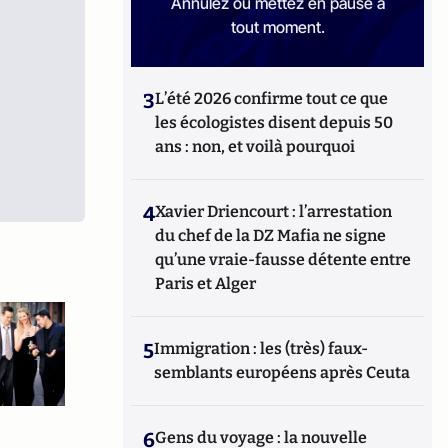
Annulez ou mettez en pause à
tout moment.
3
L’été 2026 confirme tout ce que
les écologistes disent depuis 50
ans : non, et voilà pourquoi
4
Xavier Driencourt : l’arrestation
du chef de la DZ Mafia ne signe
qu’une vraie-fausse détente entre
Paris et Alger
5
Immigration : les (très) faux-
semblants européens après Ceuta
6
Gens du voyage : la nouvelle