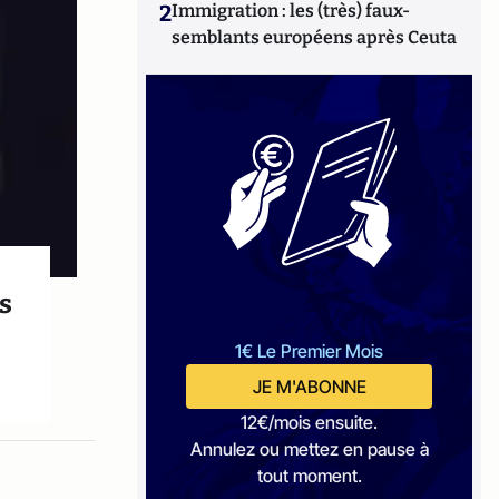
2
Immigration : les (très) faux-
semblants européens après Ceuta
is
1€ Le Premier Mois
JE M'ABONNE
12€/mois ensuite.
Annulez ou mettez en pause à
tout moment.