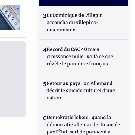
3
Et Dominique de Villepin
accoucha du villepino-
macronisme
4
Record du CAC 40 mais
croissance nulle : voilà ce que
révèle le paradoxe français
5
Retour au pays : un Allemand
décrit le suicide culturel d’une
nation
6
Demokratie leben! : quand la
démocratie allemande, financée
par l'État, sert de paravent à