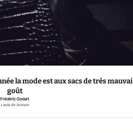
année la mode est aux sacs de très mauva
goût
Frédéric Godart
1 min de lecture