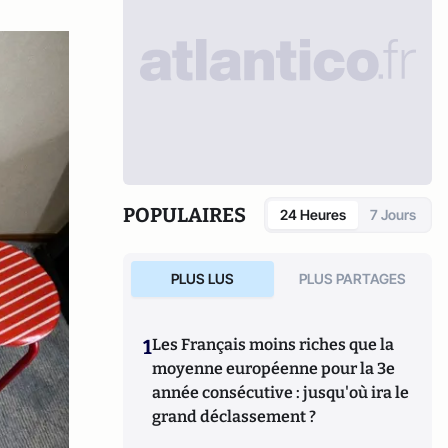
POPULAIRES
24 Heures
7 Jours
PLUS LUS
PLUS PARTAGES
1
Les Français moins riches que la
moyenne européenne pour la 3e
année consécutive : jusqu'où ira le
grand déclassement ?