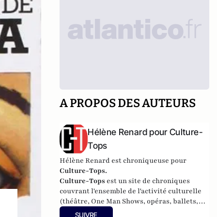
A PROPOS DES AUTEURS
Hélène Renard pour Culture-
Tops
Hélène Renard est chroniqueuse pour
Culture-Tops.
Culture-Tops
est un site de chroniques
couvrant l'ensemble de l'activité culturelle
(théâtre, One Man Shows, opéras, ballets,
spectacles divers, cinéma, expos, livres,
SUIVRE