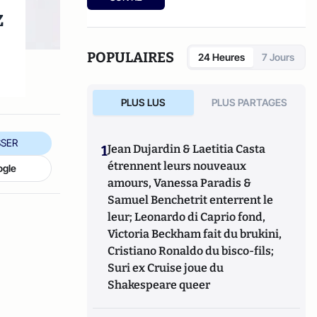
etc.).
z
POPULAIRES
24 Heures
7 Jours
.
PLUS LUS
PLUS PARTAGES
SER
1
Jean Dujardin & Laetitia Casta
étrennent leurs nouveaux
ogle
amours, Vanessa Paradis &
Samuel Benchetrit enterrent le
leur; Leonardo di Caprio fond,
Victoria Beckham fait du brukini,
Cristiano Ronaldo du bisco-fils;
Suri ex Cruise joue du
Shakespeare queer