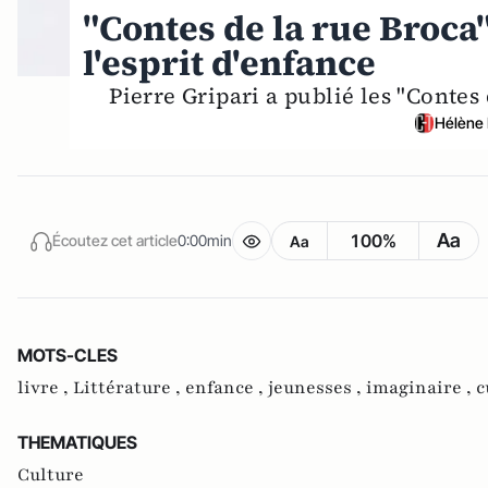
"Contes de la rue Broca"
l'esprit d'enfance
Pierre Gripari a publié les "Contes
Hélène 
Aa
100%
Écoutez cet article
0:00min
Aa
MOTS-CLES
livre ,
Littérature ,
enfance ,
jeunesses ,
imaginaire ,
c
THEMATIQUES
Culture