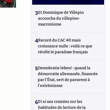
3
Et Dominique de Villepin
accoucha du villepino-
macronisme
4
Record du CAC 40 mais
croissance nulle : voilà ce que
révèle le paradoxe français
5
Demokratie leben! : quand la
démocratie allemande, financée
par l'État, sert de paravent à
l'extrémisme
6
Et si nos craintes sur les
habitudes de lecture de la