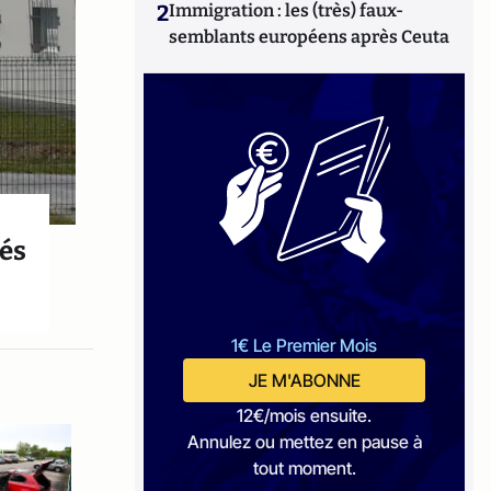
2
Immigration : les (très) faux-
semblants européens après Ceuta
pés
1€ Le Premier Mois
JE M'ABONNE
12€/mois ensuite.
Annulez ou mettez en pause à
tout moment.