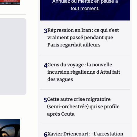
Annulez ou mettez en pause à
tout moment.
3
Répression en Iran : ce qui s'est
vraiment passé pendant que
Paris regardait ailleurs
4
Gens du voyage : la nouvelle
incursion régalienne d'Attal fait
des vagues
5
Cette autre crise migratoire
(semi-orchestrée) qui se profile
après Ceuta
6
Xavier Driencourt : "L’arrestation