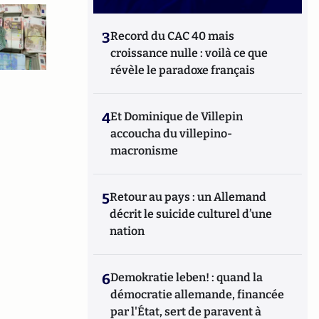
3
Record du CAC 40 mais
croissance nulle : voilà ce que
révèle le paradoxe français
4
Et Dominique de Villepin
accoucha du villepino-
macronisme
5
Retour au pays : un Allemand
décrit le suicide culturel d’une
nation
6
Demokratie leben! : quand la
démocratie allemande, financée
par l'État, sert de paravent à