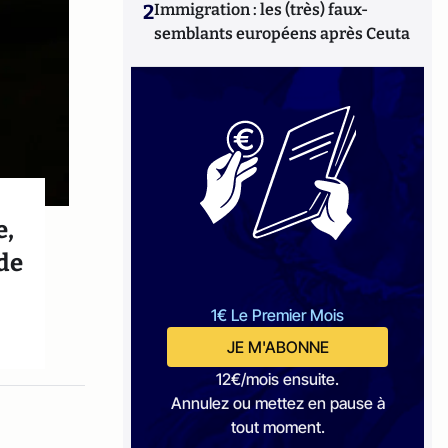
2
Immigration : les (très) faux-
semblants européens après Ceuta
e,
 de
1€ Le Premier Mois
JE M'ABONNE
12€/mois ensuite.
Annulez ou mettez en pause à
tout moment.