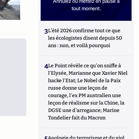
Annulez ou mettez en pause à
tout moment.
3
L’été 2026 confirme tout ce que
les écologistes disent depuis 50
ans : non, et voilà pourquoi
4
Le Point révèle ce qu'on sniffe à
l'Elysée, Marianne que Xavier Niel
hacke l'Etat; Le Nobel de la Paix
russe donne une leçon de
courage, l'ex PM australien une
leçon de réalisme sur la Chine, la
DGSE une d'arrogance; Marine
Tondelier fait du Macron
5
Apologie du terrorisme et du viol,