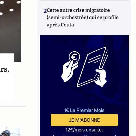
2
Cette autre crise migratoire
(semi-orchestrée) qui se profile
après Ceuta
rs.
1€ Le Premier Mois
JE M'ABONNE
12€/mois ensuite.