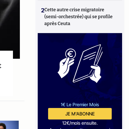
2
Cette autre crise migratoire
(semi-orchestrée) qui se profile
après Ceuta
t
1€ Le Premier Mois
JE M'ABONNE
12€/mois ensuite.