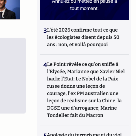
Annulez ou mettez en pause à
tout moment.
3
L’été 2026 confirme tout ce que
les écologistes disent depuis 50
ans : non, et voilà pourquoi
4
Le Point révèle ce qu'on sniffe à
l'Elysée, Marianne que Xavier Niel
hacke l'Etat; Le Nobel de la Paix
russe donne une leçon de
courage, l'ex PM australien une
leçon de réalisme sur la Chine, la
DGSE une d'arrogance; Marine
Tondelier fait du Macron
5
Apologie du terrorisme et du viol,