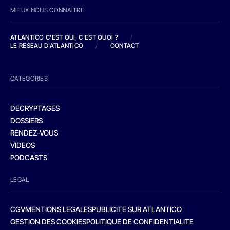
MIEUX NOUS CONNAITRE
ATLANTICO C'EST QUI, C'EST QUOI ?
/
LE RESEAU D'ATLANTICO
/
CONTACT
CATEGORIES
DECRYPTAGES
DOSSIERS
RENDEZ-VOUS
VIDEOS
PODCASTS
LEGAL
CGV
MENTIONS LEGALES
PUBLICITE SUR ATLANTICO
GESTION DES COOKIES
POLITIQUE DE CONFIDENTIALITE