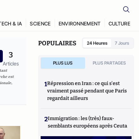
TECH & IA
SCIENCE
ENVIRONNEMENT
CULTURE
POPULAIRES
24 Heures
7 Jours
3
PLUS LUS
PLUS PARTAGES
Articles
 tant
rche est
ionale,
1
Répression en Iran : ce qui s'est
vraiment passé pendant que Paris
regardait ailleurs
2
Immigration : les (très) faux-
semblants européens après Ceuta