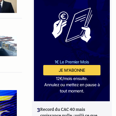
1€ Le Premier Mois
JE M'ABONNE
12€/mois ensuite.
Annulez ou mettez en pause à
tout moment.
3
Record du CAC 40 mais
croissance nulle : voilà ce que