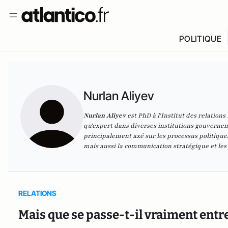
POLITIQUE
Nurlan Aliyev
Nurlan Aliyev
est PhD à l'Institut des relations 
qu'expert dans diverses institutions gouverne
principalement axé sur les processus politiques
mais aussi la communication stratégique et le
RELATIONS
Mais que se passe-t-il vraiment entre 