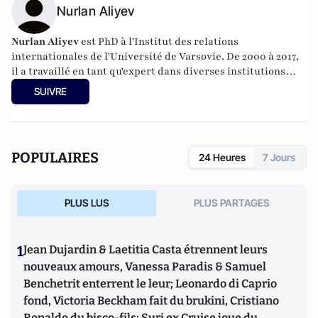
Nurlan Aliyev
Nurlan Aliyev
est PhD à l'Institut des relations
internationales de l'Université de Varsovie. De 2000 à 2017,
il a travaillé en tant qu'expert dans diverses institutions
gouvernementales, non gouvernementales et
SUIVRE
internationales. Son domaine de recherche est
principalement axé sur les processus politiques en Europe
centrale et orientale, les pays post-soviétiques, la sécurité
régionale, mais aussi la communication stratégique et les
POPULAIRES
24 Heures
7 Jours
menaces de guerre asymétrique.
PLUS LUS
PLUS PARTAGES
1
Jean Dujardin & Laetitia Casta étrennent leurs
nouveaux amours, Vanessa Paradis & Samuel
Benchetrit enterrent le leur; Leonardo di Caprio
fond, Victoria Beckham fait du brukini, Cristiano
Ronaldo du bisco-fils; Suri ex Cruise joue du