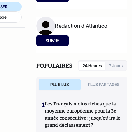
le travail d'Hannah Arendt.
SER
ogle
Rédaction d'Atlantico
SUIVRE
POPULAIRES
24 Heures
7 Jours
PLUS LUS
PLUS PARTAGES
1
Les Français moins riches que la
moyenne européenne pour la 3e
année consécutive : jusqu'où ira le
grand déclassement ?