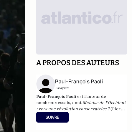
A PROPOS DES AUTEURS
Paul-François Paoli
Essayiste
Paul-François Paoli
est l'auteur de
nombreux essais, dont
Malaise de l'Occident
: vers une révolution conservatrice ?
(Pierre-
Guillaume de Roux, 2014),
Pour en finir avec
SUIVRE
l'idéologie antiraciste
(2012) et
Quand la
gauche agonise
(
2016). En 2023, il a publié