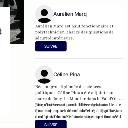
Une histoire de la Corse française
(Tallandier). Il vient de publier "La
Tentation de Paris (Quand le journalisme
Aurélien Marq
était un roman)" aux éditions de Paris.
Aurélien Marq est haut fonctionnaire et
t
polytechnicien, chargé des questions de
l
sécurité intérieure.
SUIVRE
e
Céline Pina
:
Née en 1970, diplômée de sciences
politiques,
Céline Pina
a été adjointe au
maire de Jouy-le-Moutier dans le Val d'Oise
jusqu'en 2012 et conseillère régionale Ile-de
Elle s'intéresse particulièrement aux
France jusqu'en décembre 2015, suppléante
questions touchant à la laïcité, à l'égalité, au
du député de la Xème circonscription du Val
droit des femmes, à la santé et aux finances
d'Oise.
sociales et a des affinités particulières pour
SUIVRE