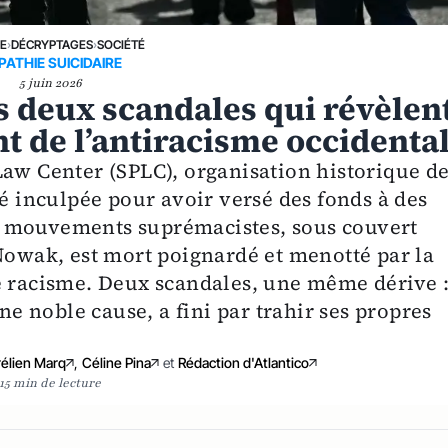
NE
›
DÉCRYPTAGES
›
SOCIÉTÉ
PATHIE SUICIDAIRE
5 juin 2026
s deux scandales qui révèlen
 de l’antiracisme occidenta
Law Center (SPLC), organisation historique d
té inculpée pour avoir versé des fonds à des
s mouvements suprémacistes, sous couvert
 Nowak, est mort poignardé et menotté par la
e racisme. Deux scandales, une même dérive 
une noble cause, a fini par trahir ses propres
élien Marq
,
Céline Pina
et
Rédaction d'Atlantico
15 min de lecture