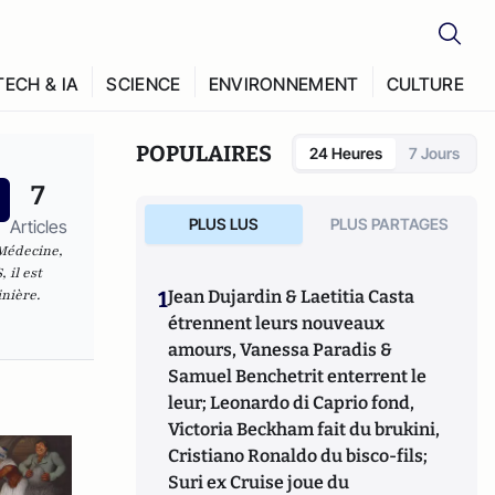
TECH & IA
SCIENCE
ENVIRONNEMENT
CULTURE
POPULAIRES
24 Heures
7 Jours
7
PLUS LUS
PLUS PARTAGES
Articles
 Médecine,
 il est
inière.
1
Jean Dujardin & Laetitia Casta
étrennent leurs nouveaux
amours, Vanessa Paradis &
Samuel Benchetrit enterrent le
leur; Leonardo di Caprio fond,
Victoria Beckham fait du brukini,
Cristiano Ronaldo du bisco-fils;
Suri ex Cruise joue du