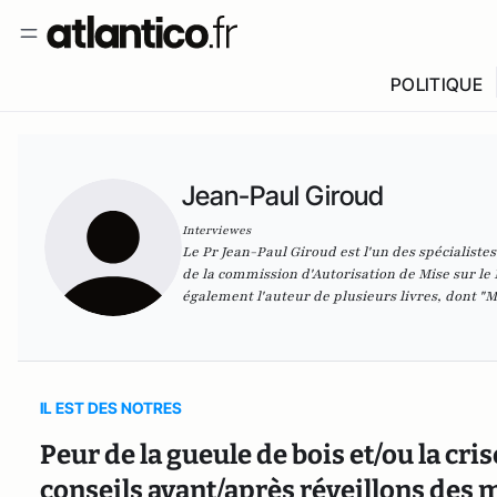
POLITIQUE
Jean-Paul Giroud
Interviewes
Le Pr Jean-Paul Giroud est l'un des spécialist
de la commission d'Autorisation de Mise sur le
également l'auteur de plusieurs livres, dont "
M
IL EST DES NOTRES
Peur de la gueule de bois et/ou la cris
conseils avant/après réveillons des