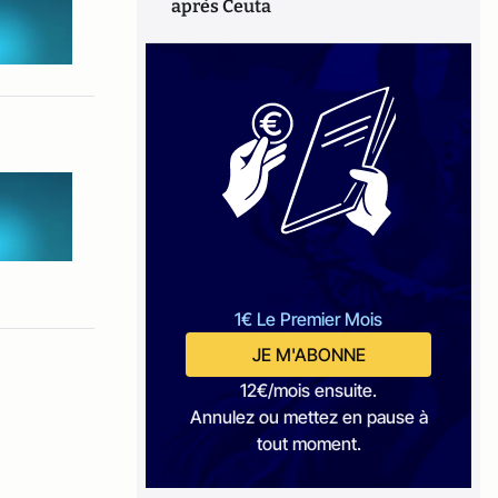
après Ceuta
1€ Le Premier Mois
JE M'ABONNE
12€/mois ensuite.
Annulez ou mettez en pause à
tout moment.