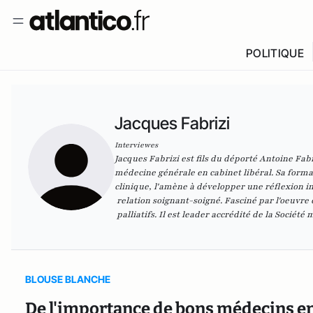
POLITIQUE
Jacques Fabrizi
Interviewes
Jacques Fabrizi est fils du déporté Antoine Fa
médecine
générale en cabinet libéral. Sa forma
clinique,
l'amène à développer une réflexion in
relation soignant-soigné. Fasciné par l'oeuvre
palliatifs. Il est leader accrédité de la Société 
BLOUSE BLANCHE
De l'importance de bons médecins en