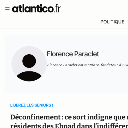
POLITIQUE
Florence Paraclet
Florence Paraclet est membre-fondateur du Ce
LIBEREZ LES SENIORS !
Déconfinement : ce sort indigne que 
résidents des Ehpad dans l’indiffére