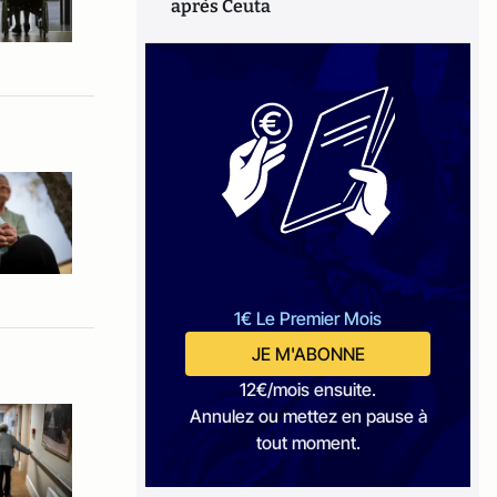
après Ceuta
1€ Le Premier Mois
JE M'ABONNE
12€/mois ensuite.
Annulez ou mettez en pause à
tout moment.