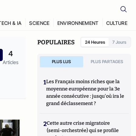
TECH & IA
SCIENCE
ENVIRONNEMENT
CULTURE
POPULAIRES
24 Heures
7 Jours
4
PLUS LUS
PLUS PARTAGES
Articles
1
Les Français moins riches que la
moyenne européenne pour la 3e
année consécutive : jusqu'où ira le
grand déclassement ?
2
Cette autre crise migratoire
(semi-orchestrée) qui se profile