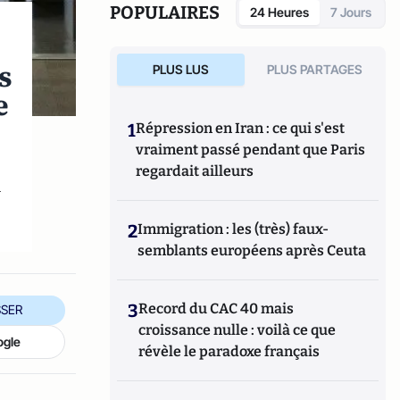
POPULAIRES
24 Heures
7 Jours
s
PLUS LUS
PLUS PARTAGES
e
1
Répression en Iran : ce qui s'est
vraiment passé pendant que Paris
regardait ailleurs
i
2
Immigration : les (très) faux-
semblants européens après Ceuta
3
Record du CAC 40 mais
SER
croissance nulle : voilà ce que
ogle
révèle le paradoxe français