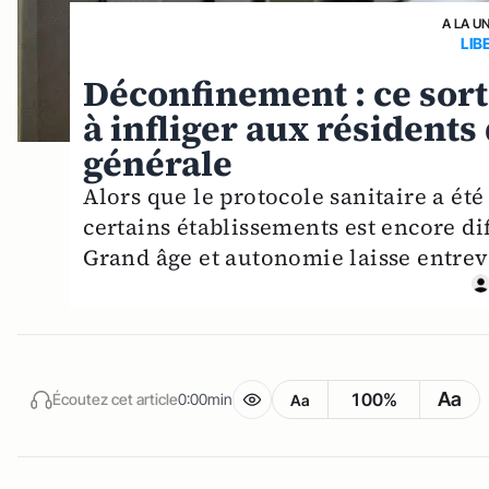
A LA U
LIB
Déconfinement : ce sor
à infliger aux résidents
générale
Alors que le protocole sanitaire a été
certains établissements est encore diff
Grand âge et autonomie laisse entrevo
Aa
100%
Écoutez cet article
0:00min
Aa