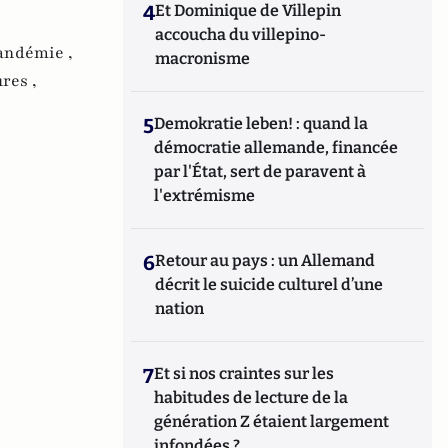
4
Et Dominique de Villepin
accoucha du villepino-
andémie ,
macronisme
res ,
5
Demokratie leben! : quand la
démocratie allemande, financée
par l'État, sert de paravent à
l'extrémisme
6
Retour au pays : un Allemand
décrit le suicide culturel d’une
nation
7
Et si nos craintes sur les
habitudes de lecture de la
génération Z étaient largement
infondées ?