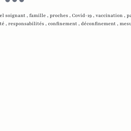
l soignant ,
famille ,
proches ,
Covid-19 ,
vaccination ,
p
té ,
responsabilités ,
confinement ,
déconfinement ,
mesu