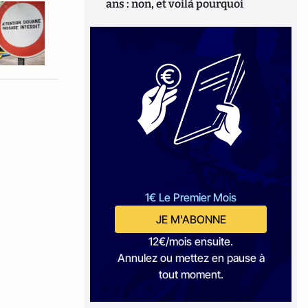
ans : non, et voilà pourquoi
1€ Le Premier Mois
JE M'ABONNE
12€/mois ensuite.
Annulez ou mettez en pause à
tout moment.