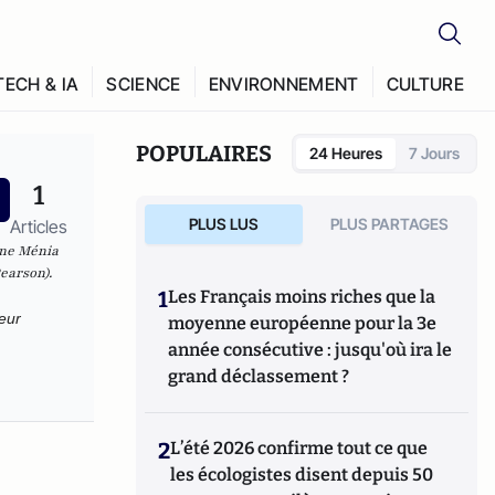
TECH & IA
SCIENCE
ENVIRONNEMENT
CULTURE
POPULAIRES
24 Heures
7 Jours
1
PLUS LUS
PLUS PARTAGES
Articles
ane Ménia
earson).
1
Les Français moins riches que la
seur
moyenne européenne pour la 3e
année consécutive : jusqu'où ira le
grand déclassement ?
2
L’été 2026 confirme tout ce que
les écologistes disent depuis 50