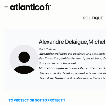
POLITIQUE
Alexandre Delaigue,Michel
Contributeurs
Alexandre Delaigue
est
professeur d'
économie
des livres
Nos phobies économiques
et
Sexe, dr
econoclaste.net
Son site :
Michel Fouquin
est conseiller au Centre d'E
d'économie du développement à la faculté d
Jean-Luc Sauron
est professeur à Paris Da
TO PROTECT OR NOT TO PROTECT ?