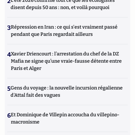
2
L’été 2026 confirme tout ce que les écologistes
disent depuis 50 ans : non, et voilà pourquoi
3
Répression en Iran : ce qui s'est vraiment passé
pendant que Paris regardait ailleurs
4
Xavier Driencourt : l’arrestation du chef de la DZ
Mafia ne signe qu’une vraie-fausse détente entre
Paris et Alger
5
Gens du voyage : la nouvelle incursion régalienne
d'Attal fait des vagues
6
Et Dominique de Villepin accoucha du villepino-
macronisme