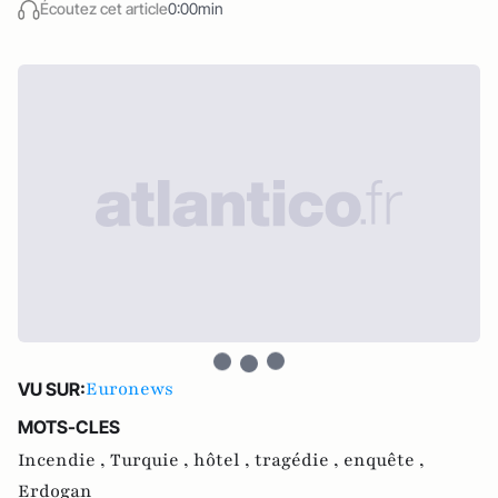
Écoutez cet article
0:00min
Euronews
VU SUR:
MOTS-CLES
Incendie ,
Turquie ,
hôtel ,
tragédie ,
enquête ,
Erdogan