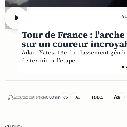
A 
Tour de France : l'arche
sur un coureur incroy
Adam Yates, 13e du classement généra
de terminer l'étape.
Aa
100%
Écoutez cet article
0:00min
Aa
VU SUR: