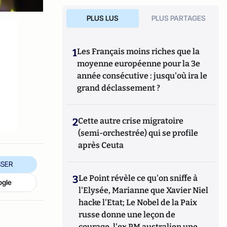
PLUS LUS
PLUS PARTAGES
1
Les Français moins riches que la
moyenne européenne pour la 3e
année consécutive : jusqu'où ira le
grand déclassement ?
2
Cette autre crise migratoire
(semi-orchestrée) qui se profile
après Ceuta
SER
3
Le Point révèle ce qu'on sniffe à
ogle
l'Elysée, Marianne que Xavier Niel
hacke l'Etat; Le Nobel de la Paix
russe donne une leçon de
courage, l'ex PM australien une