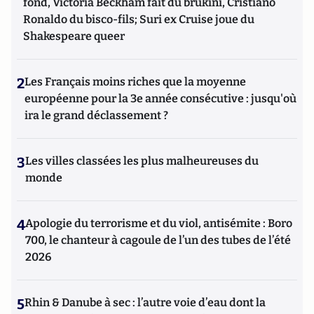
fond, Victoria Beckham fait du brukini, Cristiano
Ronaldo du bisco-fils; Suri ex Cruise joue du
Shakespeare queer
2
Les Français moins riches que la moyenne
européenne pour la 3e année consécutive : jusqu'où
ira le grand déclassement ?
3
Les villes classées les plus malheureuses du
monde
4
Apologie du terrorisme et du viol, antisémite : Boro
700, le chanteur à cagoule de l’un des tubes de l’été
2026
5
Rhin & Danube à sec : l’autre voie d’eau dont la