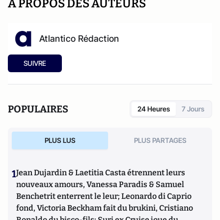
A PROPOS DES AUTEURS
Atlantico Rédaction
SUIVRE
POPULAIRES
24 Heures
7 Jours
PLUS LUS
PLUS PARTAGES
1
Jean Dujardin & Laetitia Casta étrennent leurs
nouveaux amours, Vanessa Paradis & Samuel
Benchetrit enterrent le leur; Leonardo di Caprio
fond, Victoria Beckham fait du brukini, Cristiano
Ronaldo du bisco-fils; Suri ex Cruise joue du