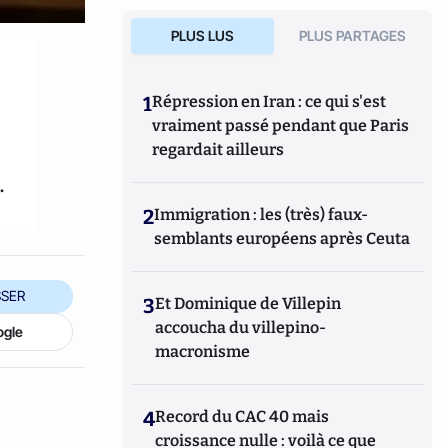
PLUS LUS
PLUS PARTAGES
1
Répression en Iran : ce qui s'est
vraiment passé pendant que Paris
regardait ailleurs
.
2
Immigration : les (très) faux-
semblants européens après Ceuta
SER
3
Et Dominique de Villepin
accoucha du villepino-
ogle
macronisme
4
Record du CAC 40 mais
croissance nulle : voilà ce que