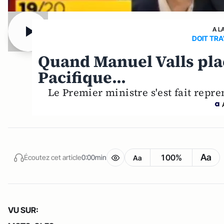
A L
DOIT TRA
Quand Manuel Valls pla
Pacifique...
Le Premier ministre s'est fait repre
Aa
100%
Écoutez cet article
0:00min
Aa
VU SUR: