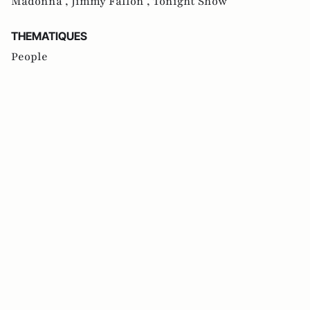
Madonna ,
Jimmy Fallon ,
Tonight Show
THEMATIQUES
People