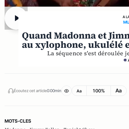
A L
MU
Quand Madonna et Jimm
au xylophone, ukulélé 
La séquence s'est déroulée j
Aa
100%
Écoutez cet article
0:00min
Aa
MOTS-CLES