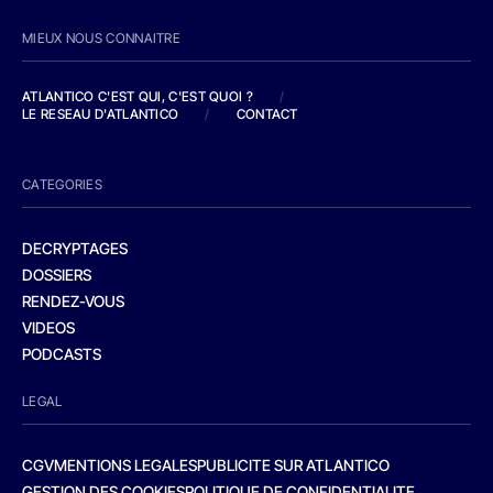
MIEUX NOUS CONNAITRE
ATLANTICO C'EST QUI, C'EST QUOI ?
/
LE RESEAU D'ATLANTICO
/
CONTACT
CATEGORIES
DECRYPTAGES
DOSSIERS
RENDEZ-VOUS
VIDEOS
PODCASTS
LEGAL
CGV
MENTIONS LEGALES
PUBLICITE SUR ATLANTICO
GESTION DES COOKIES
POLITIQUE DE CONFIDENTIALITE