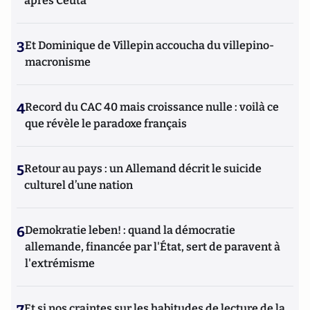
après Ceuta
3
Et Dominique de Villepin accoucha du villepino-
macronisme
4
Record du CAC 40 mais croissance nulle : voilà ce
que révèle le paradoxe français
5
Retour au pays : un Allemand décrit le suicide
culturel d’une nation
6
Demokratie leben! : quand la démocratie
allemande, financée par l'État, sert de paravent à
l'extrémisme
7
Et si nos craintes sur les habitudes de lecture de la