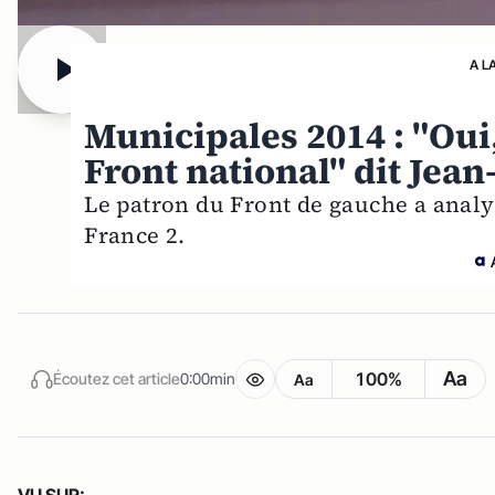
A L
Municipales 2014 : "Oui,
Front national" dit Jea
Le patron du Front de gauche a analys
France 2.
Aa
100%
Écoutez cet article
0:00min
Aa
VU SUR: