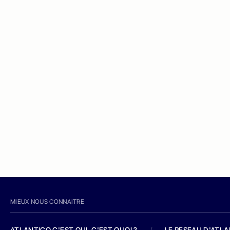
MIEUX NOUS CONNAITRE
ATLANTICO C'EST QUI, C'EST QUOI ?
/
LE RESEAU D'ATL