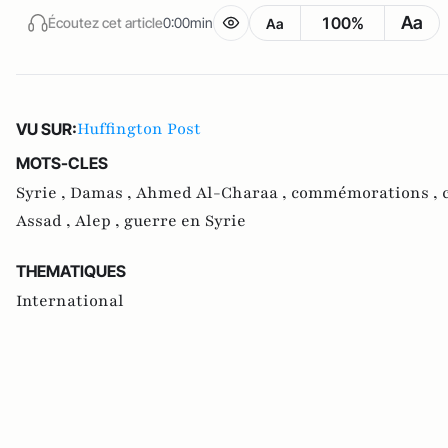
Aa
100%
Écoutez cet article
0:00min
Aa
Huffington Post
VU SUR:
MOTS-CLES
Syrie ,
Damas ,
Ahmed Al-Charaa ,
commémorations ,
Assad ,
Alep ,
guerre en Syrie
THEMATIQUES
International