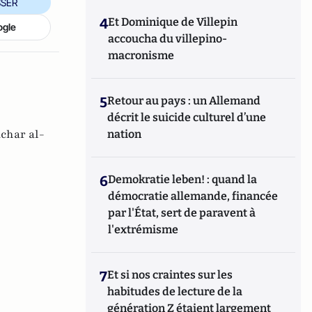
SER
4
Et Dominique de Villepin
ogle
accoucha du villepino-
macronisme
5
Retour au pays : un Allemand
décrit le suicide culturel d’une
char al-
nation
6
Demokratie leben! : quand la
démocratie allemande, financée
par l'État, sert de paravent à
l'extrémisme
7
Et si nos craintes sur les
habitudes de lecture de la
génération Z étaient largement