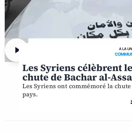
A LA U
COMMUN
Les Syriens célèbrent l
chute de Bachar al-Ass
Les Syriens ont commémoré la chute d
pays.