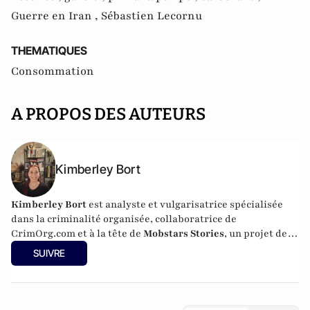
Guerre en Iran ,
Sébastien Lecornu
THEMATIQUES
Consommation
A PROPOS DES AUTEURS
Kimberley Bort
Kimberley Bort
est analyste et vulgarisatrice spécialisée
dans la criminalité organisée, collaboratrice de
CrimOrg.com et à la tête de
Mobstars Stories
, un projet de
contenus sur les réseaux sociaux qui explore les
SUIVRE
dynamiques du crime organisé et ses représentations.