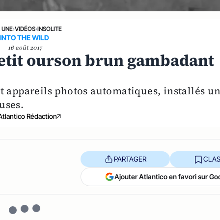
A UNE
›
VIDÉOS
›
INSOLITE
INTO THE WILD
16 août 2017
petit ourson brun gambadant
t appareils photos automatiques, installés u
uses.
Atlantico Rédaction
PARTAGER
CLAS
Ajouter Atlantico en favori sur Go