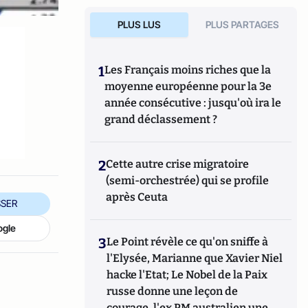
PLUS LUS
PLUS PARTAGES
1
Les Français moins riches que la
e
moyenne européenne pour la 3e
année consécutive : jusqu'où ira le
grand déclassement ?
2
Cette autre crise migratoire
(semi-orchestrée) qui se profile
après Ceuta
SER
ogle
3
Le Point révèle ce qu'on sniffe à
l'Elysée, Marianne que Xavier Niel
hacke l'Etat; Le Nobel de la Paix
russe donne une leçon de
courage, l'ex PM australien une