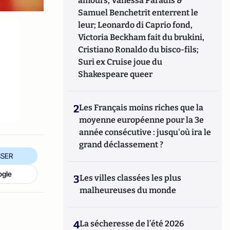
amours, Vanessa Paradis &
Samuel Benchetrit enterrent le
leur; Leonardo di Caprio fond,
Victoria Beckham fait du brukini,
Cristiano Ronaldo du bisco-fils;
Suri ex Cruise joue du
Shakespeare queer
2
Les Français moins riches que la
moyenne européenne pour la 3e
année consécutive : jusqu'où ira le
grand déclassement ?
SER
ogle
3
Les villes classées les plus
malheureuses du monde
4
La sécheresse de l’été 2026