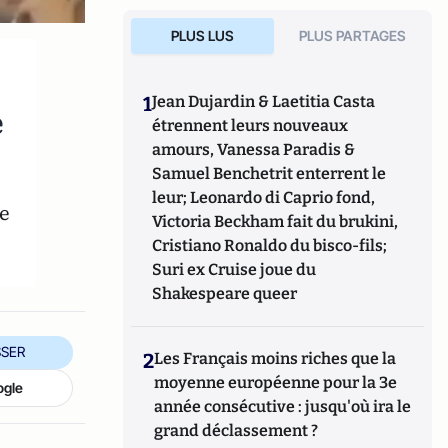
PLUS LUS
PLUS PARTAGES
1
Jean Dujardin & Laetitia Casta
e
étrennent leurs nouveaux
amours, Vanessa Paradis &
Samuel Benchetrit enterrent le
leur; Leonardo di Caprio fond,
e
Victoria Beckham fait du brukini,
Cristiano Ronaldo du bisco-fils;
Suri ex Cruise joue du
Shakespeare queer
SER
2
Les Français moins riches que la
moyenne européenne pour la 3e
ogle
année consécutive : jusqu'où ira le
grand déclassement ?