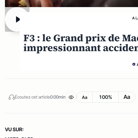
A 
F3 : le Grand prix de M
impressionnant accide
Aa
100%
Écoutez cet article
0:00min
Aa
VU SUR: