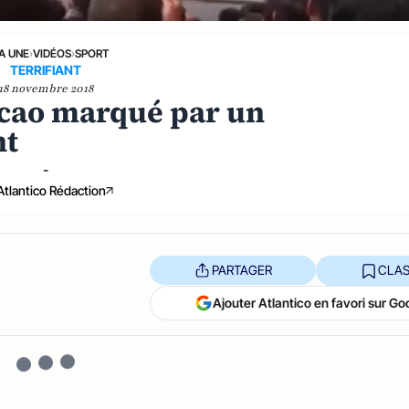
LA UNE
›
VIDÉOS
›
SPORT
TERRIFIANT
18 novembre 2018
acao marqué par un
nt
-
Atlantico Rédaction
PARTAGER
CLAS
Ajouter Atlantico en favori sur Go